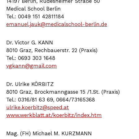
14197 Berlin, Rüdesheimer Straße 50
Medical School Berlin
Tel.: 0049 151 42811184
emanuel.jauk@medicalschool-berlin.de
Dr. Victor G. KANN
8010 Graz, Rechbauerstr. 22 (Praxis)
Tel.: 0693 303 1648
vgkann@gmail.com
Dr. Ulrike KÖRBITZ
8010 Graz, Brockmanngasse 15 /1.St. (Praxis)
Tel.: 0316/81 63 69, 0664/73165368
ulrike.koerbitz@speed.at
www.werkblatt.at/koerbitz/index.htm
Mag. (FH) Michael M. KURZMANN